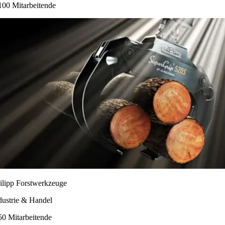
100 Mitarbeitende
ilipp Forstwerkzeuge
dustrie & Handel
50 Mitarbeitende