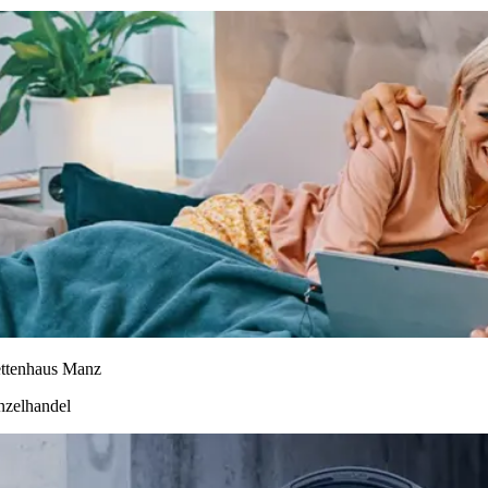
ttenhaus Manz
nzelhandel