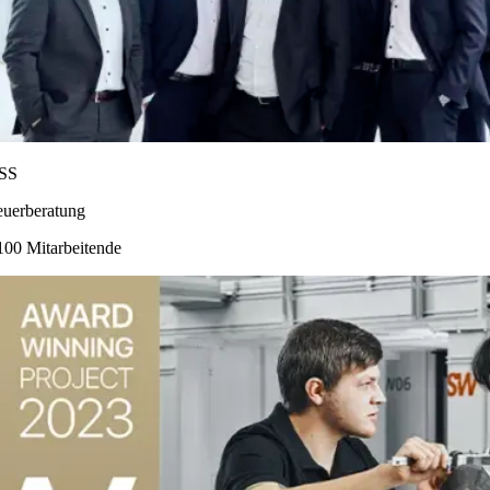
SS
euerberatung
100 Mitarbeitende