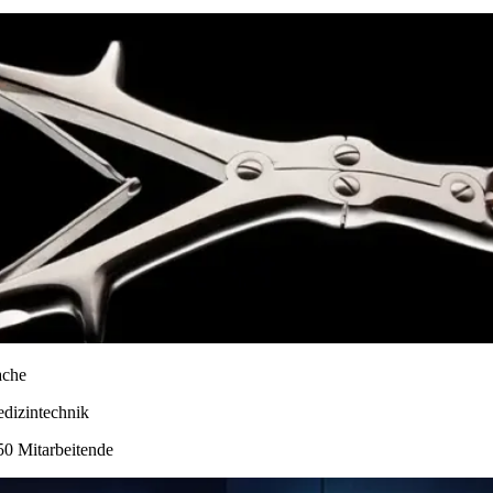
ache
dizintechnik
50 Mitarbeitende