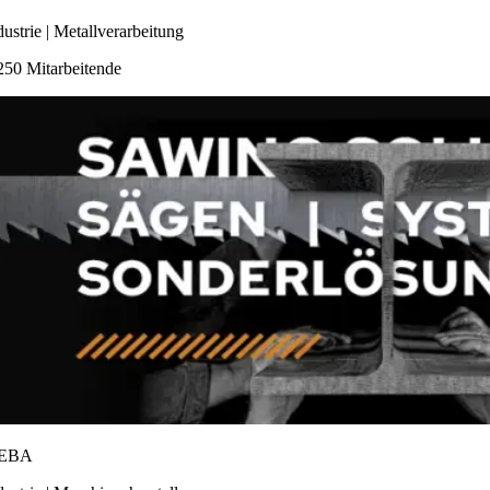
dustrie | Metallverarbeitung
250 Mitarbeitende
EBA