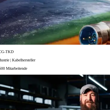
CG-TKD
dustrie | Kabelhersteller
500 Mitarbeitende