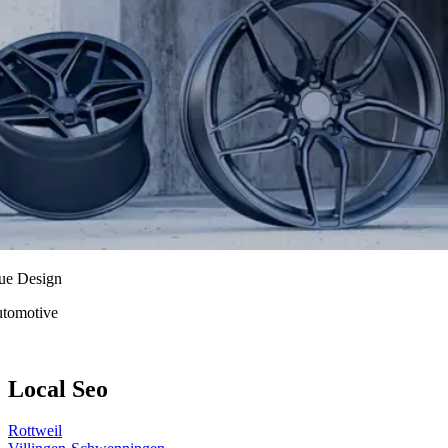
ue Design
tomotive
Local
Seo
Rottweil