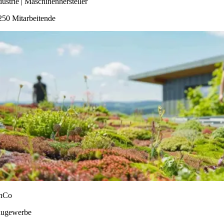
dustrie | Maschinenhersteller
250 Mitarbeitende
nCo
ugewerbe