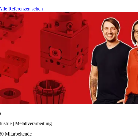
Alle Referenzen sehen
s
dustrie | Metallverarbeitung
50 Mitarbeitende