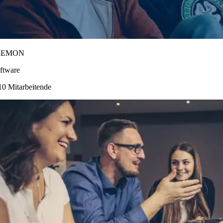
2EMON
ftware
10 Mitarbeitende