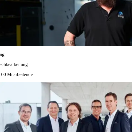
ng
echbearbeitung
100 Mitarbeitende