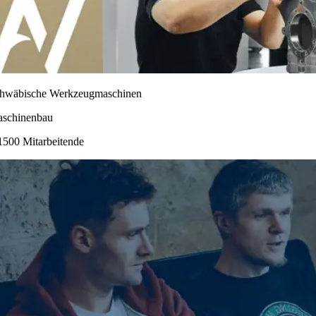
hwäbische Werkzeugmaschinen
schinenbau
1500 Mitarbeitende