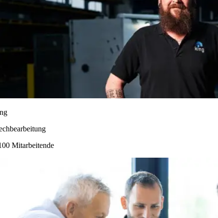
ng
echbearbeitung
100 Mitarbeitende