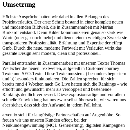
Umsetzung
Höchste Ansprüche hatten wir dabei in allen Belangen des
Projektverlaufes. Der erste Schritt bestand in einer komplett neuen
und modernden Bildwelt, die in Zusammenarbeit mit Marian
Burkardt entstand. Denn Bilder kommunizieren genauso stark wie
Worte (oder gar noch mehr) und dienen einem wichtigen Zweck: sie
transportieren Professionalität, Erfahrung und Expertise der effeqt
Gmb. Durch die neue, moderne Farbwelt mit Verläufen wirkt das
gesamte Design sehr modern, clean und professionell.
Parallel entstanden in Zusammenarbeit mit unserem Texter Thomas
Weilacher die neuen Textwelten, aufgeteilt in Customer Journey-
Texte und SEO-Texte. Diese Texte mussten a) besonders begeistern
und b) besonders funktionieren. Die Zahlen sprechen für sich:
bereits rund 4 Wochen nach Go Live hatten sich die Rankings – wie
erhofft und gewünscht, mehr als verdoppelt und bestehende
Rankings deutlich verbessert. Diese explosionsartige und vor allem
schnelle Entwicklung hat uns zwar selbst überrascht, wir waren uns
aber sicher, dass sich der Aufwand in jedem Fall lohnt.
arven.io steht für langfristige Partnerschaften auf Augenhöhe. So
freuen wir uns unseren Kunden effeqt, bei der
Neukundengewinnung (MQL-Generierung), digitalen Kampagnen