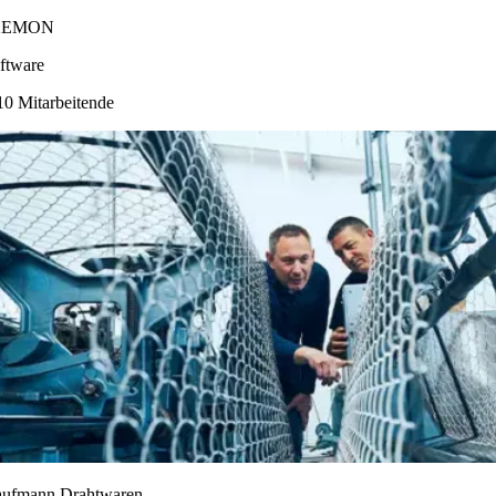
2EMON
ftware
10 Mitarbeitende
ufmann Drahtwaren