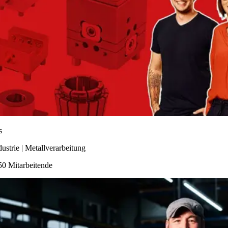
s
dustrie | Metallverarbeitung
50 Mitarbeitende