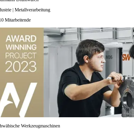
dustrie | Metallverarbeitung
10 Mitarbeitende
hwäbische Werkzeugmaschinen