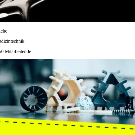
ache
dizintechnik
50 Mitarbeitende