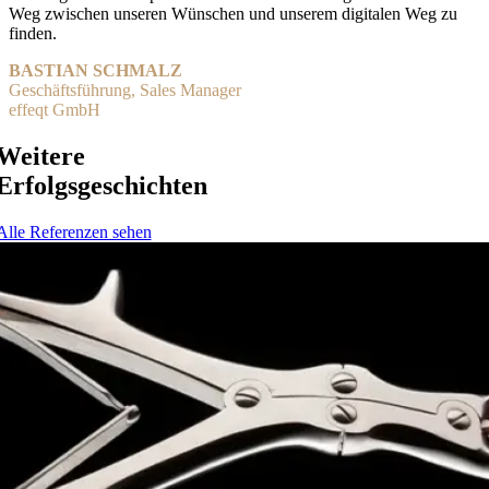
Weg zwischen unseren Wünschen und unserem digitalen Weg zu
finden.
BASTIAN SCHMALZ
Geschäftsführung, Sales Manager
effeqt GmbH
Weitere
Erfolgs­geschichten
Alle Referenzen sehen