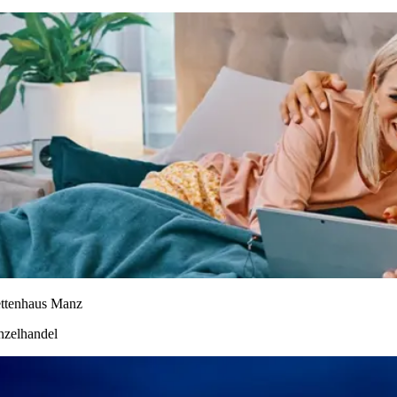
ttenhaus Manz
nzelhandel