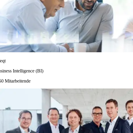
feqt
siness Intelligence (BI)
50 Mitarbeitende