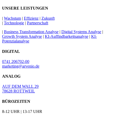
UNSERE LEISTUNGEN
|
Wachstum
|
Effizienz
|
Zukunft
|
Technologie
|
Partnerschaft
|
Business Transformation Analyse
|
Digital Systems Analyse
|
Growth System Analyse
|
KI-Auffindbarkeitsanalyse
|
KI-
Potenzialanalyse
DIGITAL
0741 206702-00
marketing@arvenio.de
ANALOG
AUF DEM WALL 29
78628 ROTTWEIL
BÜROZEITEN
8-12 UHR | 13-17 UHR