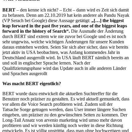
BERT
– den kenne ich nicht? – Echt – dann wird es Zeit sich damit
zu befassen. Denn am 22.10.2019 hat kein anderer als Pandu Nayak
(VP Serach bei Google) diese Aussage getätigt:
„[…] the biggest
leap forward in the past five years, and one of the biggest leaps
forward in the history of Search“.
Die Ausmaße der Änderung
durch BERT sind extrem wie nie zuvor bei Google und es ist noch
sehr ungewiss, welche wichtigen Änderungen für unsere Kunden
daraus entstehen werden. Seien Sie sich aber sicher, dass wir bereits
jetzt aktiv in USA beobachten, was Anfang kommendes Jahr in
Deutschland ausgerollt wird. In USA läuft BERT nämlich bereits an
und soll in englischer Sprache lernen. Nach der
Qualifizierungsphase wird das Update auch in alle anderen Länder
und Sprachen ausgerollt
Was macht BERT eigentlich?
BERT wurde dazu entwickelt die aktuellen Suchtreffer für die
Benutzer noch präziser zu gestalten. Es wird aktuell gemunkelt, dass
vor allem die Voice Search profitieren wird. Zudem soll der
Tatsache Sorge getragen werden, dass User immer längere Suchen
eingeben, um präziser zu den gewünschten Seiten zu kommen. Der
Long-Tail Ansatz von arvenio marketing wird umso mehr davon
profitieren und wir werden künftig noch weiter in diese Richtung
entwickeln. Es ist völlig unstrittig, dass man ohne hochwertigen und