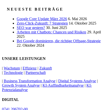
N E U E S T E B E I T R Ä G E
Google Core Update März 2026
6. Mai 2026
Zero-Click-Zukunft: 7 Strategien
14. Oktober 2025
SEO war gestern?
30. Juni 2025
Arbeiten mit Chatbots: Chancen und Risiken
29. April
2025
Bei Google dominieren, die richtige Offpage-Strategie
22. Oktober 2024
UNSERE LEISTUNGEN
|
Wachstum
|
Effizienz
|
Zukunft
|
Technologie
|
Partnerschaft
|
Business Transformation Analyse
|
Digital Systems Analyse
|
Growth System Analyse
|
KI-Auffindbarkeitsanalyse
|
KI-
Potenzialanalyse
DIGITAL
0741 206702-00