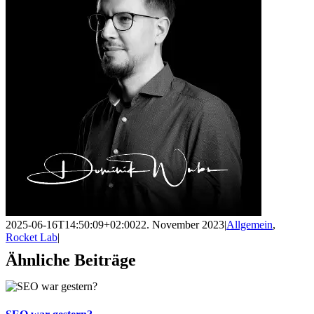
2025-06-16T14:50:09+02:00
22. November 2023
|
Allgemein
,
Rocket Lab
|
Ähnliche Beiträge