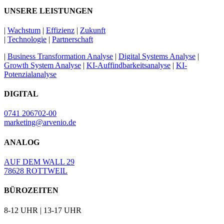
UNSERE LEISTUNGEN
|
Wachstum
|
Effizienz
|
Zukunft
|
Technologie
|
Partnerschaft
|
Business Transformation Analyse
|
Digital Systems Analyse
|
Growth System Analyse
|
KI-Auffindbarkeitsanalyse
|
KI-
Potenzialanalyse
DIGITAL
0741 206702-00
marketing@arvenio.de
ANALOG
AUF DEM WALL 29
78628 ROTTWEIL
BÜROZEITEN
8-12 UHR | 13-17 UHR